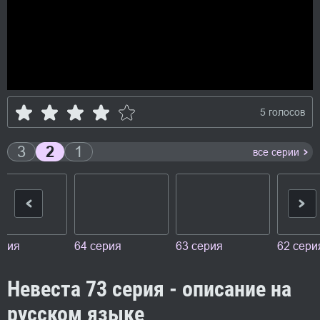
5 голосов
3
2
1
все серии
ерия
64 серия
63 серия
62 сери
Невеста 73 серия - описание на
русском языке