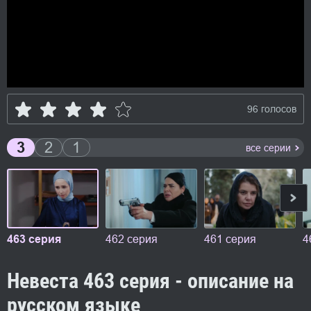
96 голосов
3
2
1
все серии
463 серия
462 серия
461 серия
4
Невеста 463 серия - описание на
русском языке