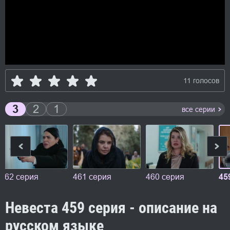
11 голосов
3
2
1
все серии
462 серия
461 серия
460 серия
45
Невеста 459 серия - описание на
русском языке