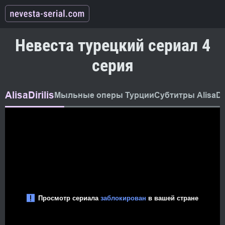
Невеста турецкий сериал 4
серия
AlisaDirilis
Мыльные оперы Турции
Субтитры AlisaDir