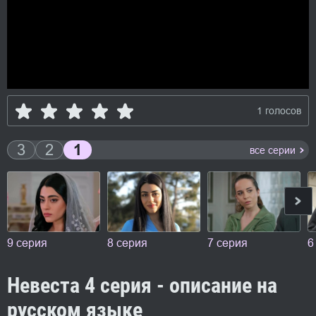
1 голосов
3
2
1
все серии
9 серия
8 серия
7 серия
6
Невеста 4 серия - описание на
русском языке