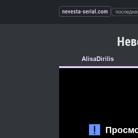
последня
Нев
AlisaDirilis