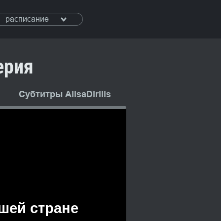
расписание
ерия
Субтитры AlisaDirilis