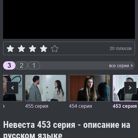
20 голосов
3
2
1
все серии
ия
455 серия
454 серия
453 серия
Невеста 453 серия - описание на
русском языке