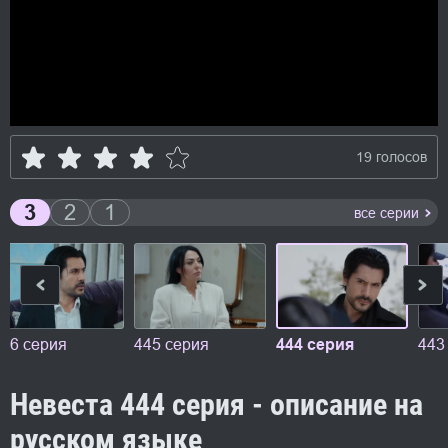
19 голосов
3
2
1
все серии
446 серия
445 серия
444 серия
443
Невеста 444 серия - описание на
русском языке