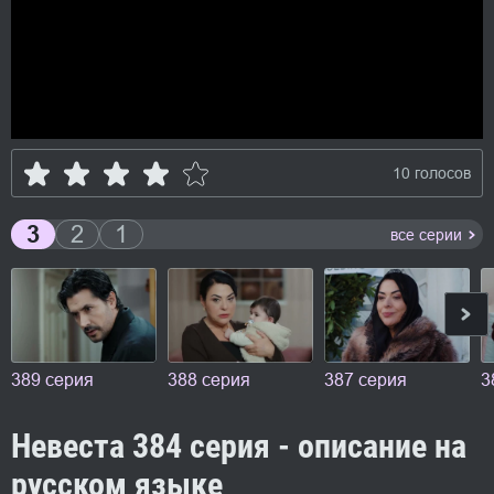
10 голосов
3
2
1
все серии
389 серия
388 серия
387 серия
3
Невеста 384 серия - описание на
русском языке