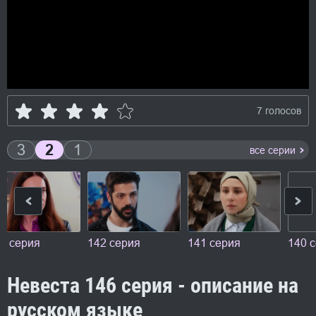
7 голосов
3
2
1
все серии
3 серия
142 серия
141 серия
140 
Невеста 146 серия - описание на
русском языке