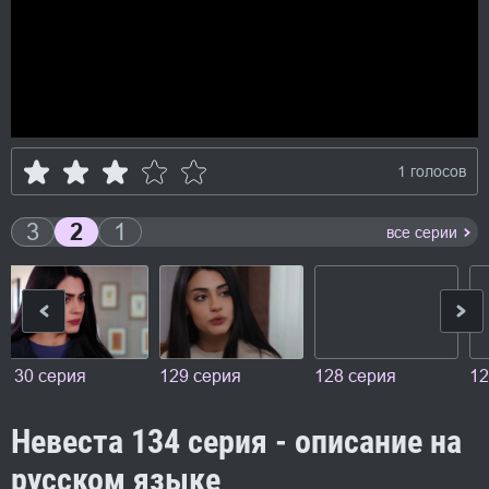
1 голосов
3
2
1
все серии
130 серия
129 серия
128 серия
12
Невеста 134 серия - описание на
русском языке