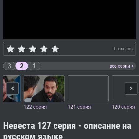
1 голосов
3
2
1
все серии
ия
122 серия
121 серия
120 серия
Невеста 127 серия - описание на
русском языке